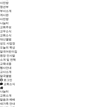
사진방
청년부
부서소개
게시판
사진방
나눔터
교회주보
교우소식
교회소식
대신앨범
성도 사업장
오늘의 묵상
알곡어린이집
원장 인사말
소개 및 연혁
교육내용
행사안내
교사소개
알곡앨범
로그인
교회소식
나눔터
교회소개
말씀과 예배
새가족 안내