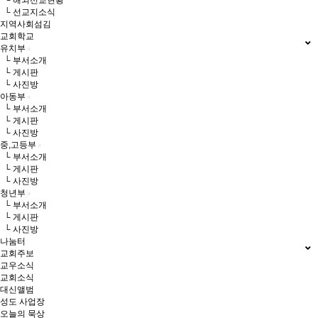
└ 해외선교현황
└ 선교지소식
지역사회섬김
교회학교
유치부
└ 부서소개
└ 게시판
└ 사진방
아동부
└ 부서소개
└ 게시판
└ 사진방
중,고등부
└ 부서소개
└ 게시판
└ 사진방
청년부
└ 부서소개
└ 게시판
└ 사진방
나눔터
교회주보
교우소식
교회소식
대신앨범
성도 사업장
오늘의 묵상