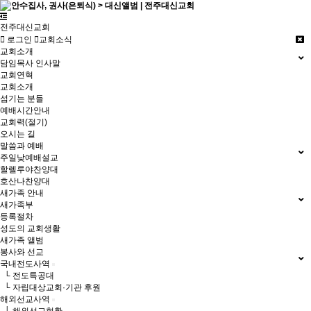
전주대신교회
로그인
교회소식
교회소개
담임목사 인사말
교회연혁
교회소개
섬기는 분들
예배시간안내
교회력(절기)
오시는 길
말씀과 예배
주일낮예배설교
할렐루야찬양대
호산나찬양대
새가족 안내
새가족부
등록절차
성도의 교회생활
새가족 앨범
봉사와 선교
국내전도사역
└ 전도특공대
└ 자립대상교회·기관 후원
해외선교사역