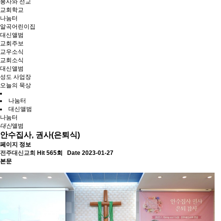
봉사와 선교
교회학교
나눔터
알곡어린이집
대신앨범
교회주보
교우소식
교회소식
대신앨범
성도 사업장
오늘의 묵상
나눔터
대신앨범
나눔터
대신
앨범
안수집사, 권사(은퇴식)
페이지 정보
전주대신교회
Hit 565회
Date 2023-01-27
본문