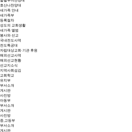
할렐루야찬양대
호산나찬양대
새가족 안내
새가족부
등록절차
성도의 교회생활
새가족 앨범
봉사와 선교
국내전도사역
전도특공대
자립대상교회·기관 후원
해외선교사역
해외선교현황
선교지소식
지역사회섬김
교회학교
유치부
부서소개
게시판
사진방
아동부
부서소개
게시판
사진방
중,고등부
부서소개
게시판